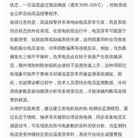
状态，一旦温度超过预设阈值（通常为95-105℃），控制系统
会立即启动高温报警程序。
值得注意的是，高温报警并非单纯由电流异常引发，而是系统
综合状态的外在表现。在发电机组运行中，电流异常可能源于
负载突变、短路故障或励磁系统失调，这些因素同时会导致发
电机输出电压波动、功率因数偏离等连锁反应。例如，当负载
侧发生三相不平衡时，负序电流会在转子表面产生双倍频涡
流，额外增加的附加损耗会使转子温度快速上升，这种局部过
热现象可能早于整体冷却液温度异常而被监测系统捕捉。因
此，在故障诊断过程中，技术人员需结合电流监测数据、冷却
系统参数及振动频谱分析等多维度信息，才能准确判断高温报
警的根源。
从维护实践角度，建议建立发电机组的热-电耦合监测模型。通
过在定子绕组、轴承等关键部位埋设热电偶，同步采集电流互
感器信号，可实现热负荷与电参数的实时关联分析。当监测到
电流突变伴随特定部位温度异常时，系统可自动生成预警报