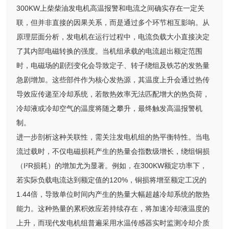
300KW上柴柴油发电机高温报警和电流之间确实存在一定关
联，但并非直接的因果关系，而是通过多个环节相互影响。从
原理层面分析，发电机在运行过程中，电流负载大小直接决定
了其内部电磁转换的强度。当机组承载的电流超出额定范围
时，电磁场的剧烈变化会导致定子、转子绕组及铁芯的发热量
急剧增加。这些部件作为核心发热源，其温度上升会通过热传
导效应传递至冷却系统，若散热效率无法匹配增大的热负荷，
冷却液或冷却空气的温度将随之攀升，最终触发高温报警机
制。
进一步剖析这种关联性，需关注发电机组的热平衡特性。当电
流过载时，不仅电磁损耗产生的热量会指数级增长，绕组铜损
（I²R损耗）的增加尤为显著。例如，在300KW额定功率下，
若实际负载电流达到额定值的120%，铜损将增至额定工况的
1.44倍，导致单位时间内产生的热量大幅超越冷却系统的散热
能力。这种热量的累积效应若持续存在，将加速冷却液温度的
上升，而现代发电机组普遍采用水温传感器实时监测冷却介质